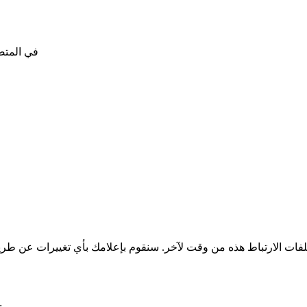
استخدم إعدادات "عدم التعقب" (Not Track
إذا كان لديك أسئلة حول استخدامنا لملفات الارتباط، ي