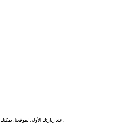
عند زيارتك الأولى لموقعنا، يمكنك اختيار أنواع ملفات الارتباط التي توافق عليها. يمكنك تغيير تفضيلاتك في أي وقت بالنقر على رابط إعدادات ملفات الارتباط في تذييل الصفحة.