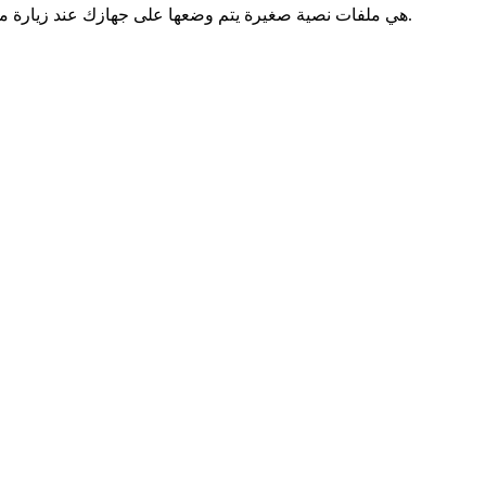
ملفات الارتباط (Cookies) هي ملفات نصية صغيرة يتم وضعها على جهازك عند زيارة موقعنا الإلكتروني. تُستخدم على نطاق واسع لجعلمواقع الويب تعمل بكفاءة أكبر وتوفير المعلومات لأصحاب المواقع.