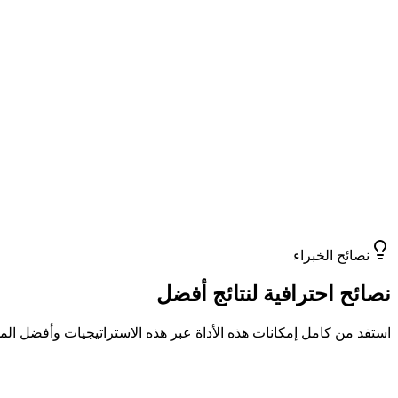
أبحاث السوق
استكشف زوايا جديدة واكتشف الفجوات في السوق بمساعدة الذكاء
تحليل المخاطر
استعن بأدوات مثل مولّدات تحليل SWOT لرصد العقبات المحتملة مبكرًا.
نصائح الخبراء
نصائح احترافية لنتائج أفضل
استفد من كامل إمكانات هذه الأداة عبر هذه الاستراتيجيات وأفضل ال
#