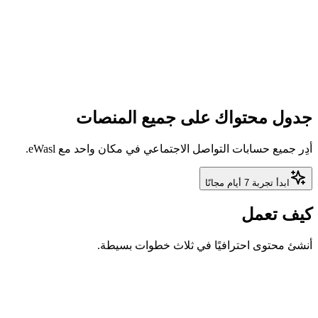
اني — بدون تسجيل دخول
2
النتيجة
النتيجة ستظهر هنا
جدول محتواك على جميع المنصات
أدِر جميع حسابات التواصل الاجتماعي في مكان واحد مع eWasl.
ابدأ تجربة 7 أيام مجانًا
كيف تعمل
أنشئ محتوى احترافيًا في ثلاث خطوات بسيطة.