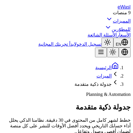
eWasl
9
منصات
المميزات
للمطوّرين
الأسعار
الأسئلة الشائعة
تسجيل الدخول
ابدأ تجربتك المجانية
EN
الرئيسية
الميزات
جدولة ذكية متقدمة
Planning & Automation
جدولة ذكية متقدمة
خطط لشهر كامل من المحتوى في 30 دقيقة. نظامنا الذكي يحلل
أداء حسابك التاريخي ويحدد أفضل الأوقات للنشر على كل منصة
لضمان أقصى وصول وتفاعل.