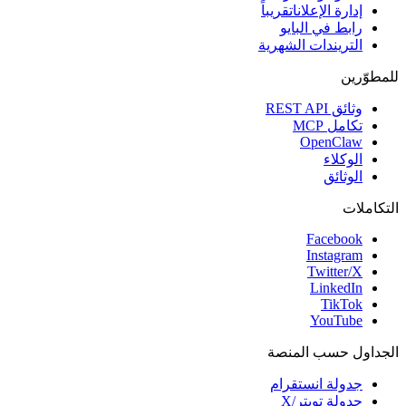
إدارة الإعلانات
قريباً
رابط في البايو
التريندات الشهرية
للمطوّرين
وثائق REST API
تكامل MCP
OpenClaw
الوكلاء
الوثائق
التكاملات
Facebook
Instagram
Twitter/X
LinkedIn
TikTok
YouTube
الجداول حسب المنصة
جدولة انستقرام
جدولة تويتر/X