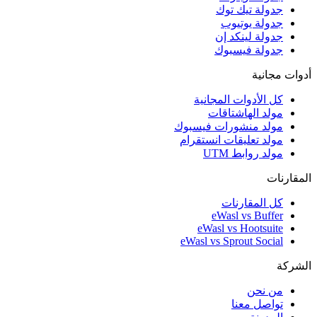
جدولة تيك توك
جدولة يوتيوب
جدولة لينكد إن
جدولة فيسبوك
أدوات مجانية
كل الأدوات المجانية
مولد الهاشتاقات
مولد منشورات فيسبوك
مولد تعليقات انستقرام
مولد روابط UTM
المقارنات
كل المقارنات
eWasl vs Buffer
eWasl vs Hootsuite
eWasl vs Sprout Social
الشركة
من نحن
تواصل معنا